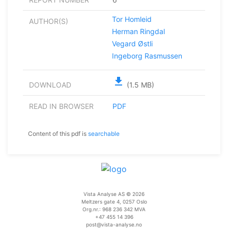
Tor Homleid
AUTHOR(S)
Herman Ringdal
Vegard Østli
Ingeborg Rasmussen
file_download
DOWNLOAD
(1.5 MB)
READ IN BROWSER
PDF
Content of this pdf is
searchable
Vista Analyse AS © 2026
Meltzers gate 4, 0257 Oslo
Org.nr.: 968 236 342 MVA
+47 455 14 396
post@vista-analyse.no