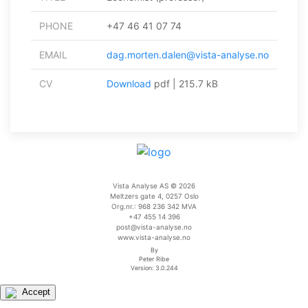
PHONE
+47 46 41 07 74
EMAIL
dag.morten.dalen@vista-analyse.no
CV
Download
pdf | 215.7 kB
Vista Analyse AS © 2026
Meltzers gate 4, 0257 Oslo
Org.nr.: 968 236 342 MVA
+47 455 14 396
post@vista-analyse.no
www.vista-analyse.no
By
Peter Ribe
Version: 3.0.244
Accept