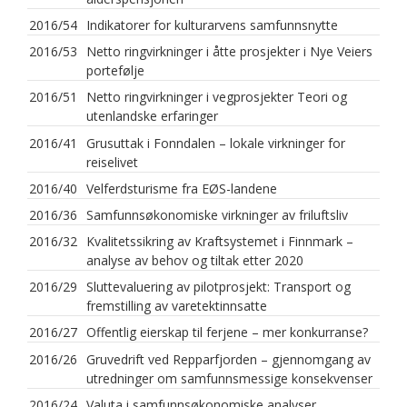
2016/54
Indikatorer for kulturarvens samfunnsnytte
2016/53
Netto ringvirkninger i åtte prosjekter i Nye Veiers
portefølje
2016/51
Netto ringvirkninger i vegprosjekter Teori og
utenlandske erfaringer
2016/41
Grusuttak i Fonndalen – lokale virkninger for
reiselivet
2016/40
Velferdsturisme fra EØS-landene
2016/36
Samfunnsøkonomiske virkninger av friluftsliv
2016/32
Kvalitetssikring av Kraftsystemet i Finnmark –
analyse av behov og tiltak etter 2020
2016/29
Sluttevaluering av pilotprosjekt: Transport og
fremstilling av varetektinnsatte
2016/27
Offentlig eierskap til ferjene – mer konkurranse?
2016/26
Gruvedrift ved Repparfjorden – gjennomgang av
utredninger om samfunnsmessige konsekvenser
2016/24
Valuta i samfunnsøkonomiske analyser