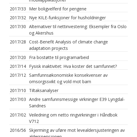
2017/33
Mer boligvelferd for pengene
2017/32
Nye KILE-funksjoner for husholdninger
2017/30
Alternativer til nettinvestering: Eksempler fra Oslo
og Akershus
2017/28
Cost-Benefit Analysis of climate change
adaptation projects
2017/20
Fra bostøtte til programarbeid
2017/14
Fysisk inaktivitet: Hva koster det samfunnet?
2017/12
Samfunnsøkonomiske konsekvenser av
omsorgssvikt og vold mot barn
2017/10
Tiltaksanalyser
2017/03
Andre samfunnsmessige virkninger E39 Lyngdal-
Sandnes
2017/02
Veiledning om netto ringvirkninger i Håndbok
V712
2016/56
Skjerming av uføre mot levealdersjusteringen av
alderspensjonen