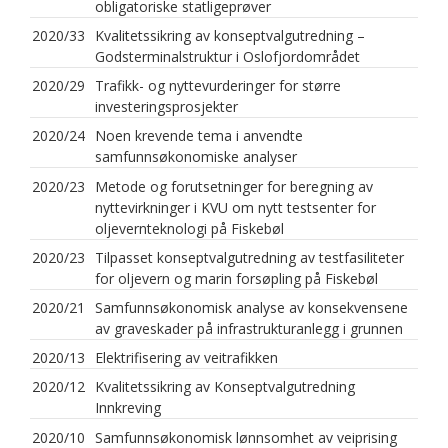
obligatoriske statligeprøver
2020/33
Kvalitetssikring av konseptvalgutredning –
Godsterminalstruktur i Oslofjordområdet
2020/29
Trafikk- og nyttevurderinger for større
investeringsprosjekter
2020/24
Noen krevende tema i anvendte
samfunnsøkonomiske analyser
2020/23
Metode og forutsetninger for beregning av
nyttevirkninger i KVU om nytt testsenter for
oljevernteknologi på Fiskebøl
2020/23
Tilpasset konseptvalgutredning av testfasiliteter
for oljevern og marin forsøpling på Fiskebøl
2020/21
Samfunnsøkonomisk analyse av konsekvensene
av graveskader på infrastrukturanlegg i grunnen
2020/13
Elektrifisering av veitrafikken
2020/12
Kvalitetssikring av Konseptvalgutredning
Innkreving
2020/10
Samfunnsøkonomisk lønnsomhet av veiprising