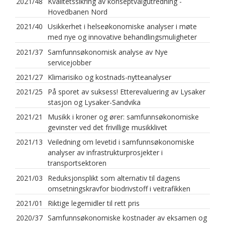
2021/48
Kvalitetssikring av konseptvalgutredning -
Hovedbanen Nord
2021/40
Usikkerhet i helseøkonomiske analyser i møte
med nye og innovative behandlingsmuligheter
2021/37
Samfunnsøkonomisk analyse av Nye
servicejobber
2021/27
Klimarisiko og kostnads-nytteanalyser
2021/25
På sporet av suksess! Etterevaluering av Lysaker
stasjon og Lysaker-Sandvika
2021/21
Musikk i kroner og ører: samfunnsøkonomiske
gevinster ved det frivillige musikklivet
2021/13
Veiledning om levetid i samfunnsøkonomiske
analyser av infrastrukturprosjekter i
transportsektoren
2021/03
Reduksjonsplikt som alternativ til dagens
omsetningskravfor biodrivstoff i veitrafikken
2021/01
Riktige legemidler til rett pris
2020/37
Samfunnsøkonomiske kostnader av eksamen og