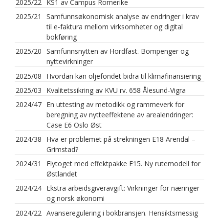
2025/22
KS1 av Campus Romerike
2025/21
Samfunnsøkonomisk analyse av endringer i krav
til e-faktura mellom virksomheter og digital
bokføring
2025/20
Samfunnsnytten av Hordfast. Bompenger og
nyttevirkninger
2025/08
Hvordan kan oljefondet bidra til klimafinansiering
2025/03
Kvalitetssikring av KVU rv. 658 Ålesund-Vigra
2024/47
En uttesting av metodikk og rammeverk for
beregning av nytteeffektene av arealendringer:
Case E6 Oslo Øst
2024/38
Hva er problemet på strekningen E18 Arendal –
Grimstad?
2024/31
Flytoget med effektpakke E15. Ny rutemodell for
Østlandet
2024/24
Ekstra arbeidsgiveravgift: Virkninger for næringer
og norsk økonomi
2024/22
Avanseregulering i bokbransjen. Hensiktsmessig