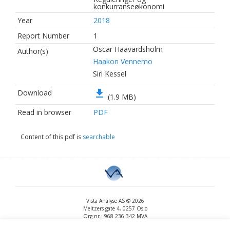
konkurranseøkonomi
Year
2018
Report Number
1
Oscar Haavardsholm
Author(s)
Haakon Vennemo
Siri Kessel
file_download
Download
(1.9 MB)
Read in browser
PDF
Content of this pdf is
searchable
Vista Analyse AS © 2026
Meltzers gate 4, 0257 Oslo
Org.nr.: 968 236 342 MVA
+47 455 14 396