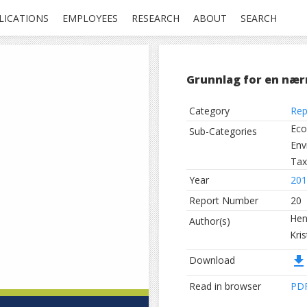
LICATIONS
EMPLOYEES
RESEARCH
ABOUT
SEARCH
Grunnlag for en nær
Category
Rep
Eco
Sub-Categories
Env
Tax
Year
201
Report Number
20
Hen
Author(s)
Kri
file_download
Download
Read in browser
PD