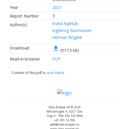
Year
2021
Report Number
3
Eivind Bjørkås
Author(s)
Ingeborg Rasmussen
Herman Ringdal
file_download
Download
(917.3 kB)
Read in browser
PDF
Content of this pdf is
searchable
Vista Analyse AS © 2026
Meltzers gate 4, 0257 Oslo
Org.nr.: 968 236 342 MVA
+47 455 14 396
post@vista-analyse.no
www.vista-analyse.no