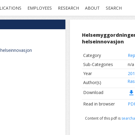
LICATIONS
EMPLOYEES
RESEARCH
ABOUT
SEARCH
Helsemyggordningen: 
helseinnovasjon
l helseinnovasjon
Category
Rep
Sub-Categories
n/a
Year
201
Ras
Author(s)
file_download
Download
Read in browser
PD
Content of this pdf is
searcha