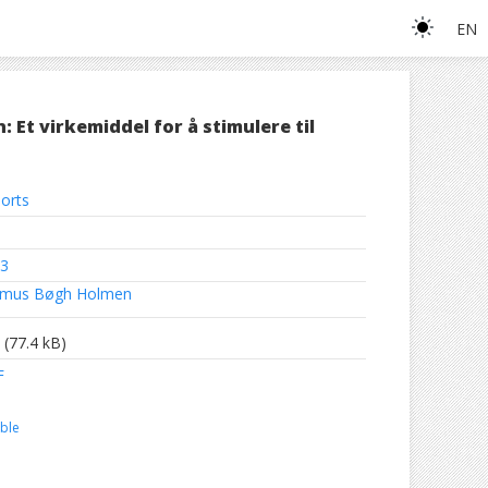
EN
Et virkemiddel for å stimulere til
orts
3
mus Bøgh Holmen
(77.4 kB)
F
ble