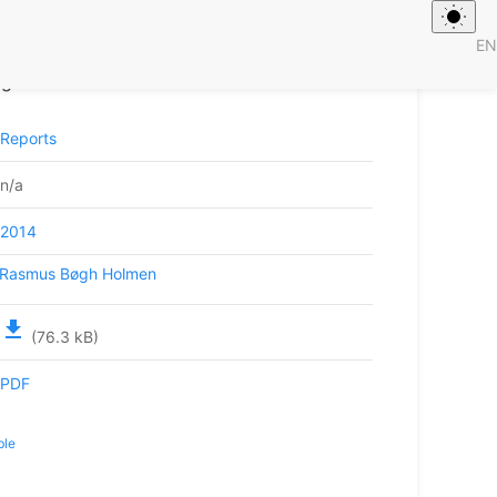
EN
ilde til produktivitet og konkurranseevne:
rge?
Reports
n/a
2014
Rasmus Bøgh Holmen
file_download
(76.3 kB)
PDF
ble