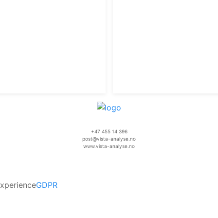
+47 455 14 396
post@vista-analyse.no
www.vista-analyse.no
experience
GDPR