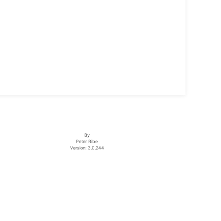
By
Peter Ribe
Version: 3.0.244