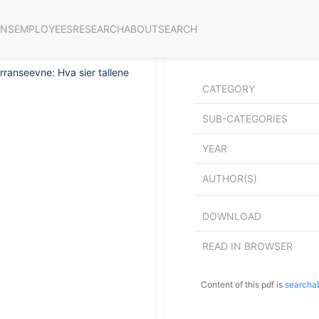
ONS
EMPLOYEES
RESEARCH
ABOUT
SEARCH
Høyere utdanning som k
Hva sier tallene for No
rranseevne: Hva sier tallene
CATEGORY
SUB-CATEGORIES
YEAR
AUTHOR(S)
DOWNLOAD
READ IN BROWSER
Content of this pdf is
searcha