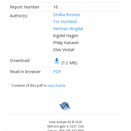
Report Number
16
Orvika Rosnes
Author(s)
Tor Homleid
Herman Ringdal
Ingvild Hagen
Philip Kanavin
Olav Vestøl
file_download
Download
(1.2 MB)
Read in browser
PDF
Content of this pdf is
searchable
Vista Analyse AS © 2026
Meltzers gate 4, 0257 Oslo
Org.nr.: 968 236 342 MVA