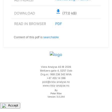
file_download
DOWNLOAD
(77.0 kB)
READ IN BROWSER
PDF
Content of this pdf is
searchable
Vista Analyse AS © 2026
Meltzers gate 4, 0257 Oslo
Org.nr.: 968 236 342 MVA
+47 455 14 396
post@vista-analyse.no
www.vista-analyse.no
By
Peter Ribe
Version: 3.0.244
Accept