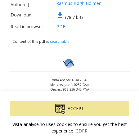
Rasmus Bøgh Holmen
Author(s)
file_download
Download
(78.7 kB)
Read in browser
PDF
Content of this pdf is
searchable
Vista Analyse AS © 2026
Meltzers gate 4, 0257 Oslo
Org.nr.: 968 236 342 MVA
+47 455 14 396
post@vista-analyse.no
www.vista-analyse.no
ACCEPT
By
Peter Ribe
Version: 3.0.244
Vista-analyse.no uses cookies to ensure you get the best
experience
GDPR