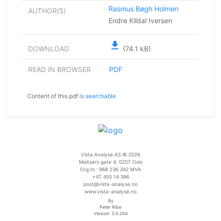
Rasmus Bøgh Holmen
AUTHOR(S)
Endre Kildal Iversen
file_download
DOWNLOAD
(74.1 kB)
READ IN BROWSER
PDF
Content of this pdf is
searchable
Vista Analyse AS © 2026
Meltzers gate 4, 0257 Oslo
Org.nr.: 968 236 342 MVA
+47 455 14 396
post@vista-analyse.no
www.vista-analyse.no
By
Peter Ribe
Version: 3.0.244