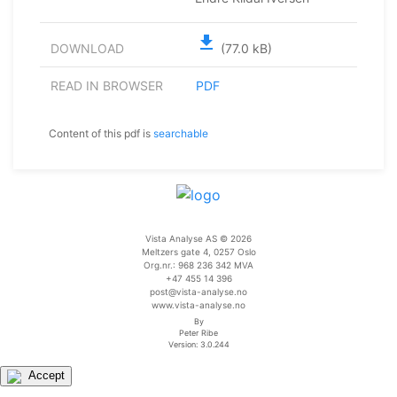
file_download
DOWNLOAD
(77.0 kB)
READ IN BROWSER
PDF
Content of this pdf is
searchable
Vista Analyse AS © 2026
Meltzers gate 4, 0257 Oslo
Org.nr.: 968 236 342 MVA
+47 455 14 396
post@vista-analyse.no
www.vista-analyse.no
By
Peter Ribe
Version: 3.0.244
Accept