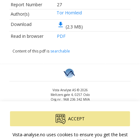
Report Number
27
Tor Homleid
Author(s)
file_download
Download
(2.3 MB)
Read in browser
PDF
Content of this pdf is
searchable
Vista Analyse AS © 2026
Meltzers gate 4, 0257 Oslo
Org.nr.: 968 236 342 MVA
+47 455 14 396
post@vista-analyse.no
www.vista-analyse.no
ACCEPT
By
Peter Ribe
Version: 3.0.244
Vista-analyse.no uses cookies to ensure you get the best