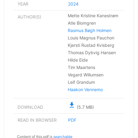
YEAR
2024
Mette Kristine Kanestrøm
AUTHOR(S)
Atle Blomgren
Rasmus Bøgh Holmen
Louis Magnus Pauchon
Kjersti Rustad Kvisberg
Thomas Dybvig Hansen
Hilde Eide
Tim Maartens
Vegard Willumsen
Leif Grandum
Haakon Vennemo
file_download
DOWNLOAD
(5.7 MB)
READ IN BROWSER
PDF
Content of this pdf is
searchable