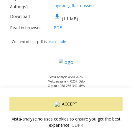
Ingeborg Rasmussen
Author(s)
file_download
Download
(1.1 MB)
Read in browser
PDF
Content of this pdf is
searchable
Vista Analyse AS © 2026
Meltzers gate 4, 0257 Oslo
Org.nr.: 968 236 342 MVA
+47 455 14 396
post@vista-analyse.no
www.vista-analyse.no
ACCEPT
By
Peter Ribe
Version: 3.0.244
Vista-analyse.no uses cookies to ensure you get the best
experience
GDPR