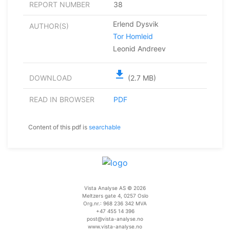
REPORT NUMBER
38
Erlend Dysvik
AUTHOR(S)
Tor Homleid
Leonid Andreev
file_download
DOWNLOAD
(2.7 MB)
READ IN BROWSER
PDF
Content of this pdf is
searchable
Vista Analyse AS © 2026
Meltzers gate 4, 0257 Oslo
Org.nr.: 968 236 342 MVA
+47 455 14 396
post@vista-analyse.no
www.vista-analyse.no