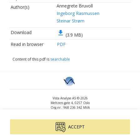
Annegrete Bruvoll
Author(s)
Ingeborg Rasmussen
Steinar Strøm
file_download
Download
(3.9 MB)
Read in browser
PDF
Content of this pdf is
searchable
Vista Analyse AS © 2026
Meltzers gate 4, 0257 Oslo
Org.nr.: 968 236 342 MVA
+47 455 14 396
post@vista-analyse.no
www.vista-analyse.no
ACCEPT
By
Peter Ribe
Version: 3.0.244