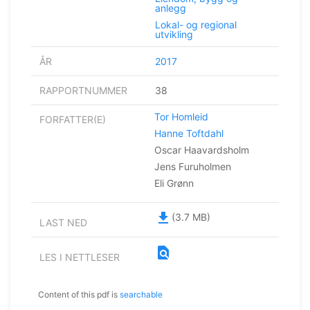
anlegg
Lokal- og regional
utvikling
ÅR
2017
RAPPORTNUMMER
38
Tor Homleid
FORFATTER(E)
Hanne Toftdahl
Oscar Haavardsholm
Jens Furuholmen
Eli Grønn
file_download
(3.7 MB)
LAST NED
find_in_page
LES I NETTLESER
Content of this pdf is
searchable