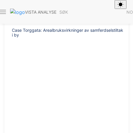
Rapport 2017/38
SØK
NO
VISTA ANALYSE
Case Torggata: Arealbruksvirkninger av samferdselstiltak
i by