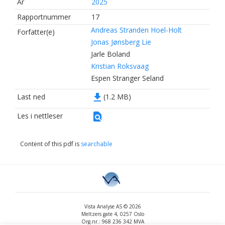
År
2025
Rapportnummer
17
Andreas Stranden Hoel-Holt
Forfatter(e)
Jonas Jønsberg Lie
Jarle Boland
Kristian Roksvaag
Espen Stranger Seland
file_download
Last ned
(1.2 MB)
find_in_page
Les i nettleser
Content of this pdf is
searchable
Vista Analyse AS © 2026
Meltzers gate 4, 0257 Oslo
Org.nr.: 968 236 342 MVA