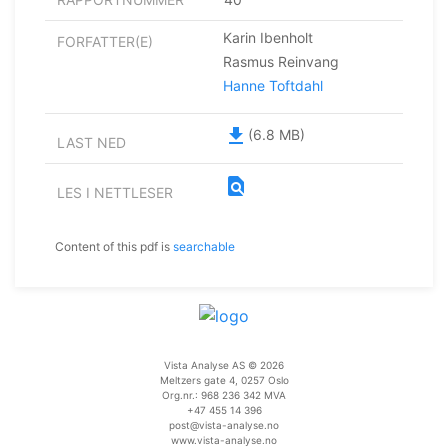
Karin Ibenholt
FORFATTER(E)
Rasmus Reinvang
Hanne Toftdahl
file_download
(6.8 MB)
LAST NED
find_in_page
LES I NETTLESER
Content of this pdf is
searchable
Vista Analyse AS © 2026
Meltzers gate 4, 0257 Oslo
Org.nr.: 968 236 342 MVA
+47 455 14 396
post@vista-analyse.no
www.vista-analyse.no