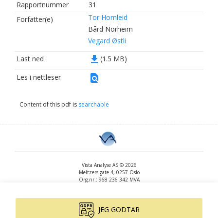
Rapportnummer
31
Tor Homleid
Forfatter(e)
Bård Norheim
Vegard Østli
file_download
Last ned
(1.5 MB)
find_in_page
Les i nettleser
Content of this pdf is
searchable
Vista Analyse AS © 2026
Meltzers gate 4, 0257 Oslo
Org.nr.: 968 236 342 MVA
+47 455 14 396
post@vista-analyse.no
www.vista-analyse.no
JEG GODTAR
By
Peter Ribe