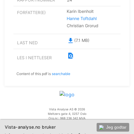
Karin Ibenholt
FORFATTER(E)
Hanne Toftdahl
Christian Grorud
file_download
(7.1 MB)
LAST NED
find_in_page
LES I NETTLESER
Content of this pdf is
searchable
Vista Analyse AS © 2026
Meltzers gate 4, 0257 Oslo
Org.nr.: 968 236 342 MVA
+47 455 14 396
Vista-analyse.no bruker
Jeg godtar
post@vista-analyse.no
www.vista-analyse.no