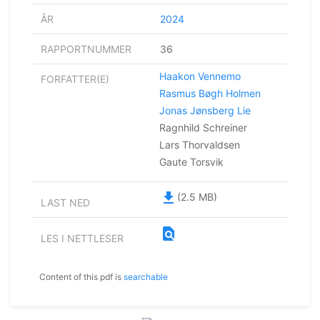
ÅR
2024
RAPPORTNUMMER
36
Haakon Vennemo
FORFATTER(E)
Rasmus Bøgh Holmen
Jonas Jønsberg Lie
Ragnhild Schreiner
Lars Thorvaldsen
Gaute Torsvik
file_download
(2.5 MB)
LAST NED
find_in_page
LES I NETTLESER
Content of this pdf is
searchable