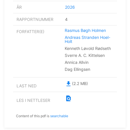
ÅR
2026
RAPPORTNUMMER
4
Rasmus Bøgh Holmen
FORFATTER(E)
Andreas Stranden Hoel-
Holt
Kenneth Løvold Rødseth
Sverre A. C. Kittelsen
Annica Allvin
Dag Ellingsen
file_download
(2.2 MB)
LAST NED
find_in_page
LES I NETTLESER
Content of this pdf is
searchable