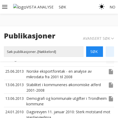
VISTA ANALYSE
SØK
NO
Publikasjoner
AVANSERT SØK
Showing
6
of
106
hits
Annet
1
2
3
4
5
insert_drive_file
25.06.2013
Norske eksportforetak - en analyse av
mikrodata fra 2001 til 2008
insert_drive_file
13.06.2013
Stabilitet i kommunenes økonomiske atferd
2001-2008
insert_drive_file
13.06.2013
Demografi og kommunale utgifter i Trondheim
kommune
24.01.2010
Dagsrevyen 11. januar 2010: Sterk motstand mot
Hardangerlinja