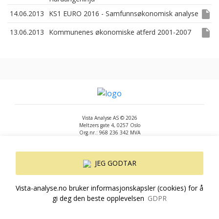
insert_drive_file
14.06.2013
KS1 EURO 2016 - Samfunnsøkonomisk analyse
insert_drive_file
13.06.2013
Kommunenes økonomiske atferd 2001-2007
Vista Analyse AS © 2026
Meltzers gate 4, 0257 Oslo
Org.nr.: 968 236 342 MVA
+47 455 14 396
post@vista-analyse.no
www.vista-analyse.no
JEG GODTAR
By
Peter Ribe
Version: 3.0.244
Vista-analyse.no bruker informasjonskapsler (cookies) for å
gi deg den beste opplevelsen
GDPR