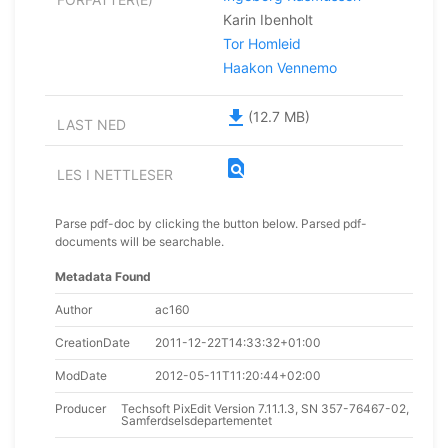
Karin Ibenholt
Tor Homleid
Haakon Vennemo
file_download
(12.7 MB)
LAST NED
find_in_page
LES I NETTLESER
Parse pdf-doc by clicking the button below. Parsed pdf-
documents will be searchable.
Metadata Found
Author
ac160
CreationDate
2011-12-22T14:33:32+01:00
ModDate
2012-05-11T11:20:44+02:00
Producer
Techsoft PixEdit Version 7.11.1.3, SN 357-76467-02,
Samferdselsdepartementet