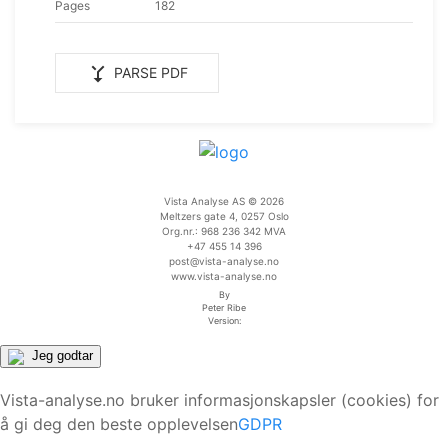
Pages
182
merge_type
PARSE PDF
Vista Analyse AS © 2026
Meltzers gate 4, 0257 Oslo
Org.nr.: 968 236 342 MVA
+47 455 14 396
post@vista-analyse.no
www.vista-analyse.no
By
Peter Ribe
Version:
Jeg godtar
Vista-analyse.no bruker informasjonskapsler (cookies) for
å gi deg den beste opplevelsen
GDPR