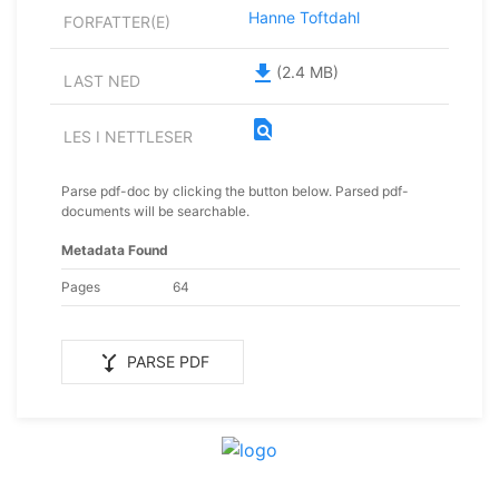
Hanne Toftdahl
FORFATTER(E)
file_download
(2.4 MB)
LAST NED
find_in_page
LES I NETTLESER
Parse pdf-doc by clicking the button below. Parsed pdf-
documents will be searchable.
Metadata Found
Pages
64
merge_type
PARSE PDF