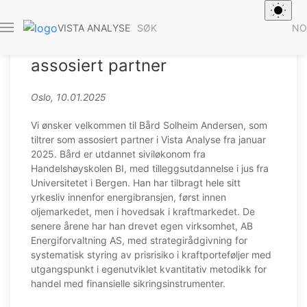
SØK
NO
VISTA ANALYSE
Bård Solheim Andersen er ny
assosiert partner
Oslo, 10.01.2025
Vi ønsker velkommen til Bård Solheim Andersen, som
tiltrer som assosiert partner i Vista Analyse fra januar
2025. Bård er utdannet siviløkonom fra
Handelshøyskolen BI, med tilleggsutdannelse i jus fra
Universitetet i Bergen. Han har tilbragt hele sitt
yrkesliv innenfor energibransjen, først innen
oljemarkedet, men i hovedsak i kraftmarkedet. De
senere årene har han drevet egen virksomhet, AB
Energiforvaltning AS, med strategirådgivning for
systematisk styring av prisrisiko i kraftporteføljer med
utgangspunkt i egenutviklet kvantitativ metodikk for
handel med finansielle sikringsinstrumenter.