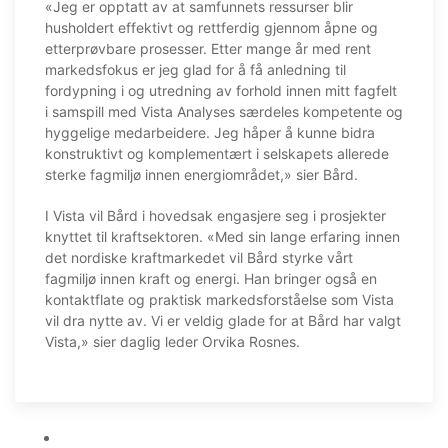
«Jeg er opptatt av at samfunnets ressurser blir
husholdert effektivt og rettferdig gjennom åpne og
etterprøvbare prosesser. Etter mange år med rent
markedsfokus er jeg glad for å få anledning til
fordypning i og utredning av forhold innen mitt fagfelt
i samspill med Vista Analyses særdeles kompetente og
hyggelige medarbeidere. Jeg håper å kunne bidra
konstruktivt og komplementært i selskapets allerede
sterke fagmiljø innen energiområdet,» sier Bård.
I Vista vil Bård i hovedsak engasjere seg i prosjekter
knyttet til kraftsektoren. «Med sin lange erfaring innen
det nordiske kraftmarkedet vil Bård styrke vårt
fagmiljø innen kraft og energi. Han bringer også en
kontaktflate og praktisk markedsforståelse som Vista
vil dra nytte av. Vi er veldig glade for at Bård har valgt
Vista,» sier daglig leder Orvika Rosnes.