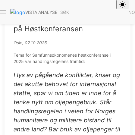
Foto: Haakon Vennemo
SØK
NO
VISTA ANALYSE
Innlegg om handlingsregelen
på Høstkonferansen
Oslo, 02.10.2025
Tema for Samfunnsøkonomenes høstkonferanse i
2025 var handlingsregelens framtid:
I lys av pågående konflikter, kriser og
det akutte behovet for internasjonal
støtte, spør vi om tiden er inne for å
tenke nytt om oljepengebruk. Står
handlingsregelen i veien for Norges
humanitære og militære bistand til
andre land? Bør bruk av oljepenger til