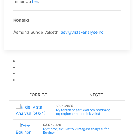
finner du
her
.
Kontakt
Åsmund Sunde Valseth:
asv@vista-analyse.no
FORRIGE
NESTE
18.07.2026
Ny forskningsartikkel om bredbånd
og regionaløkonomisk vekst
03.07.2026
Nytt prosjekt: Netto klimagassanalyser for
Equinor