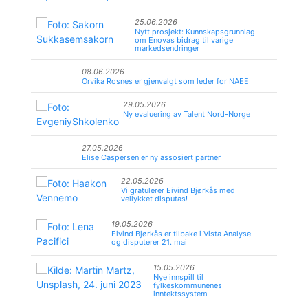
25.06.2026
Nytt prosjekt: Kunnskapsgrunnlag
om Enovas bidrag til varige
markedsendringer
08.06.2026
Orvika Rosnes er gjenvalgt som leder for NAEE
29.05.2026
Ny evaluering av Talent Nord-Norge
27.05.2026
Elise Caspersen er ny assosiert partner
22.05.2026
Vi gratulerer Eivind Bjørkås med
vellykket disputas!
19.05.2026
Eivind Bjørkås er tilbake i Vista Analyse
og disputerer 21. mai
15.05.2026
Nye innspill til
fylkeskommunenes
inntektssystem