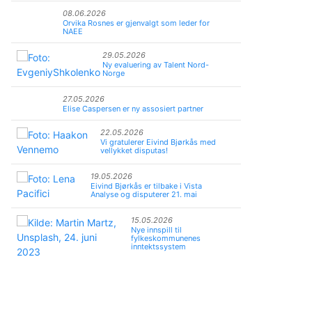
08.06.2026
Orvika Rosnes er gjenvalgt som leder for
NAEE
29.05.2026
Ny evaluering av Talent Nord-
Norge
27.05.2026
Elise Caspersen er ny assosiert partner
22.05.2026
Vi gratulerer Eivind Bjørkås med
vellykket disputas!
19.05.2026
Eivind Bjørkås er tilbake i Vista
Analyse og disputerer 21. mai
15.05.2026
Nye innspill til
fylkeskommunenes
inntektssystem