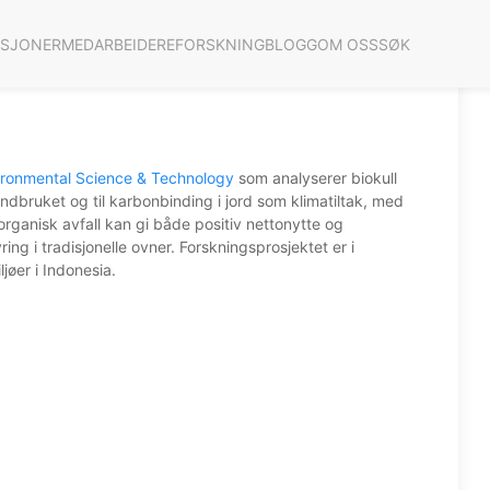
ASJONER
MEDARBEIDERE
FORSKNING
BLOGG
OM OSS
SØK
nvironmental Science & Technology
som analyserer biokull
landbruket og til karbonbinding i jord som klimatiltak, med
rganisk avfall kan gi både positiv nettonytte og
ring i tradisjonelle ovner. Forskningsprosjektet er i
øer i Indonesia.