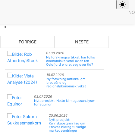
NO
FORRIGE
NESTE
07.08.2026
Ny forskningsartikkel: har folks
økonomiske verdi av en ren
Oslofjord endret seg over tid?
18.07.2026
Ny forskningsartikkel om
bredbånd og
regionaløkonomisk vekst
03.07.2026
Nytt prosjekt: Netto klimagassanalyser
for Equinor
25.06.2026
Nytt prosjekt:
Kunnskapsgrunnlag om
Enovas bidrag til varige
markedsendringer