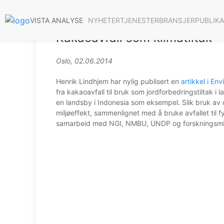
NYHETER
TJENESTER
BRANSJER
PUBLIK
VISTA ANALYSE
Kakaoavfall som klimatiltak
Oslo, 02.06.2014
Henrik Lindhjem har nylig publisert en
artikkel i E
fra kakaoavfall til bruk som jordforbedringstiltak i 
en landsby i Indonesia som eksempel. Slik bruk av o
miljøeffekt, sammenlignet med å bruke avfallet til fy
samarbeid med NGI, NMBU, UNDP og forskningsmilj