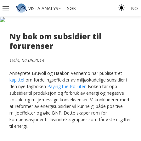
VISTA ANALYSE
SØK
NO
Ny bok om subsidier til
forurenser
Oslo, 04.06.2014
Annegrete Bruvoll og Haakon Vennemo har publisert et
kapittel
om fordelingseffekter av miljøskadelige subsidier i
den nye fagboken
Paying the Polluter
. Boken tar opp
subsidier til produksjon og forbruk av energi og negative
sosiale og miljømessige konsekvenser. Vi konkluderer med
at reformer av energisubsidier vil kunne gi både positive
miljøeffekter og øke BNP. Dette skaper rom for
kompensasjoner til lavinntektsgrupper som får økte utgifter
til energi.