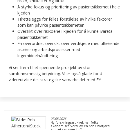
risiko, kritikalitet og tiltak
Å styrke fokus og prioritering av pasientsikkerhet i hele
kjeden
Tilrettelegge for felles forståelse av hvilke faktorer
som kan påvirke pasientsikkerheten
Oversikt over risikoene i kjeden for å kunne ivareta
pasientsikkerhet
En overordnet oversikt over verdikjede med tilhørende
aktører og arbeidsprosesser med
legemiddelhåndtering
Vi ser frem til et spennende prosjekt av stor
samfunnsmessig betydning. Vi er også glade for å
videreutvikle det strategiske samarbeidet med EY.
07.08.2026
Ny forskningsartikkel: har folks
økonomiske verdi av en ren Oslofjord
endret seg over tid?