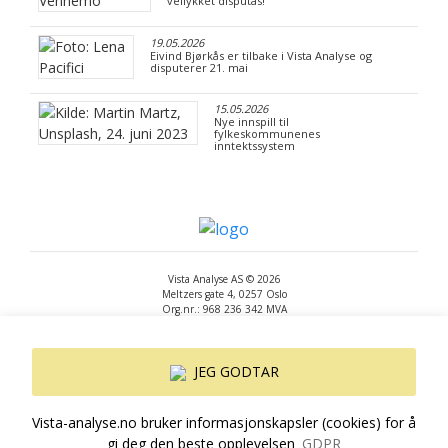
vellykket disputas!
19.05.2026
Eivind Bjørkås er tilbake i Vista Analyse og
disputerer 21. mai
15.05.2026
Nye innspill til
fylkeskommunenes
inntektssystem
Vista Analyse AS © 2026
Meltzers gate 4, 0257 Oslo
Org.nr.: 968 236 342 MVA
+47 455 14 396
post@vista-analyse.no
www.vista-analyse.no
JEG GODTAR
By
Peter Ribe
Version: 3.0.244
Vista-analyse.no bruker informasjonskapsler (cookies) for å
gi deg den beste opplevelsen
GDPR