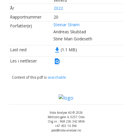
Velferd
År
2022
Rapportnummer
20
Steinar Strøm
Forfatter(e)
Andreas Skulstad
Stine Mari Godeseth
file_download
Last ned
(1.1 MB)
find_in_page
Les i nettleser
Content of this pdf is
searchable
Vista Analyse AS © 2026
Meltzers gate 4, 0257 Oslo
Org.nr.: 968 236 342 MVA
+47 455 14 396
post@vista-analyse.no