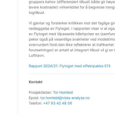
gruppers behov (differensiert tilbud) både gir høye
lavere kostnader) virkemiddel for å begrense treng
togtilbud.
Vi gjentar og forsterker kritikken mot det faglige 
nedleggelse av Flytoget. I rapporten viser vi at o
av Flytoget med tilpassede billettpriser en (samfu
peker også på vesentlige svakheter ved modell/mode
overvurdert fordi den ikke reflekterer at trafikanter
forutsetninger) er antatt at integrert tilbud vil gi en
Lufthavn.
Rapport 2024/31: Flytoget med effektpakke E15
Kontakt
Prosjektleder:
Tor Homleid
Epost:
tor.homleid@vista-analyse.no
Telefon:
+47 93 42 48 06