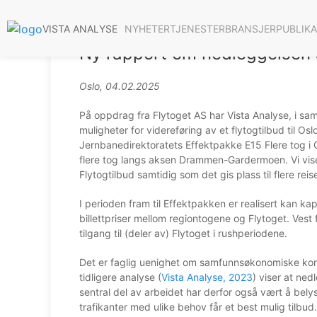
Foto: Tor Homleid
NYHETER
TJENESTER
BRANSJER
PUBLIK
VISTA ANALYSE
Ny rapport om nedleggelsen 
Oslo, 04.02.2025
På oppdrag fra Flytoget AS har Vista Analyse, i sa
muligheter for videreføring av et flytogtilbud til O
Jernbanedirektoratets Effektpakke E15 Flere tog i 
flere tog langs aksen Drammen-Gardermoen. Vi viser
Flytogtilbud samtidig som det gis plass til flere reis
I perioden fram til Effektpakken er realisert kan ka
billettpriser mellom regiontogene og Flytoget. Vest f
tilgang til (deler av) Flytoget i rushperiodene.
Det er faglig uenighet om samfunnsøkonomiske kons
tidligere analyse (
Vista Analyse, 2023
) viser at ne
sentral del av arbeidet har derfor også vært å belys
trafikanter med ulike behov får et best mulig tilbud.