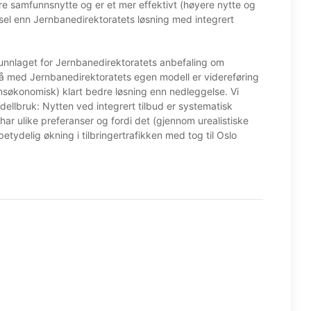
re samfunnsnytte og er et mer effektivt (høyere nytte og
sel enn Jernbanedirektoratets løsning med integrert
grunnlaget for Jernbanedirektoratets anbefaling om
gså med Jernbanedirektoratets egen modell er videreføring
nnsøkonomisk) klart bedre løsning enn nedleggelse. Vi
llbruk: Nytten ved integrert tilbud er systematisk
 har ulike preferanser og fordi det (gjennom urealistiske
 betydelig økning i tilbringertrafikken med tog til Oslo