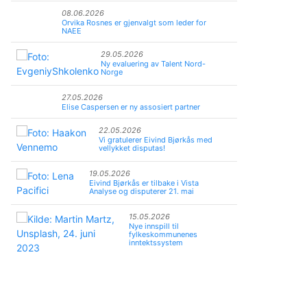
08.06.2026
Orvika Rosnes er gjenvalgt som leder for
NAEE
29.05.2026
Ny evaluering av Talent Nord-
Norge
27.05.2026
Elise Caspersen er ny assosiert partner
22.05.2026
Vi gratulerer Eivind Bjørkås med
vellykket disputas!
19.05.2026
Eivind Bjørkås er tilbake i Vista
Analyse og disputerer 21. mai
15.05.2026
Nye innspill til
fylkeskommunenes
inntektssystem