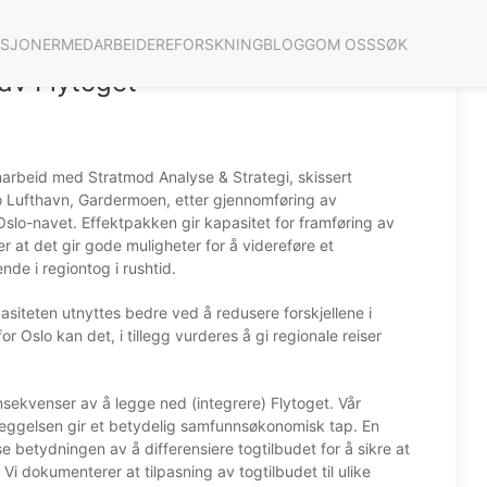
ASJONER
MEDARBEIDERE
FORSKNING
BLOGG
OM OSS
SØK
av Flytoget
marbeid med Stratmod Analyse & Strategi, skissert
slo Lufthavn, Gardermoen, etter gjennomføring av
Oslo-navet. Effektpakken gir kapasitet for framføring av
 at det gir gode muligheter for å videreføre et
ende i regiontog i rushtid.
pasiteten utnyttes bedre ved å redusere forskjellene i
or Oslo kan det, i tillegg vurderes å gi regionale reiser
ekvenser av å legge ned (integrere) Flytoget. Vår
dleggelsen gir et betydelig samfunnsøkonomisk tap. En
e betydningen av å differensiere togtilbudet for å sikre at
 Vi dokumenterer at tilpasning av togtilbudet til ulike