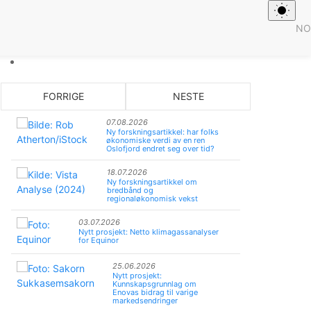
NO
FORRIGE
NESTE
07.08.2026
Ny forskningsartikkel: har folks
økonomiske verdi av en ren
Oslofjord endret seg over tid?
18.07.2026
Ny forskningsartikkel om
bredbånd og
regionaløkonomisk vekst
03.07.2026
Nytt prosjekt: Netto klimagassanalyser
for Equinor
25.06.2026
Nytt prosjekt:
Kunnskapsgrunnlag om
Enovas bidrag til varige
markedsendringer